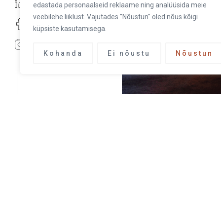
edastada personaalseid reklaame ning analüüsida meie
veebilehe liiklust. Vajutades "Nõustun" oled nõus kõigi
küpsiste kasutamisega.
Kohanda
Ei nõustu
Nõustun
OLE KURSIS!
Ole esimene, kes saab teada uutest projektidest ja er