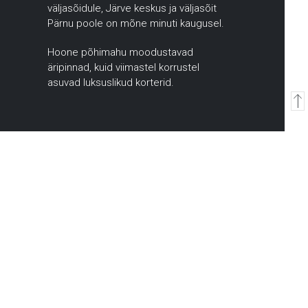
väljasõidule, Järve keskus ja väljasõit
Pärnu poole on mõne minuti kaugusel.
Hoone põhimahu moodustavad
äripinnad, kuid viimastel korrustel
asuvad luksuslikud korterid.