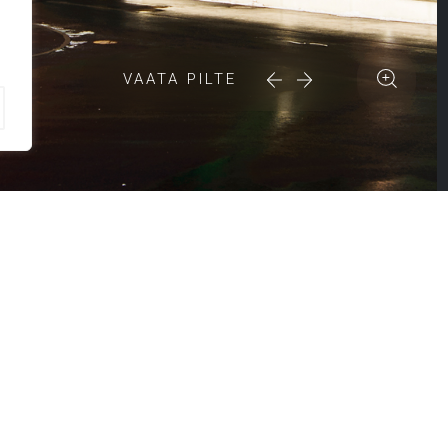
VAATA PILTE
OÜ ASTLANDA EHITUS
ipakkumistest.