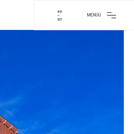
ee
MENÜÜ
en