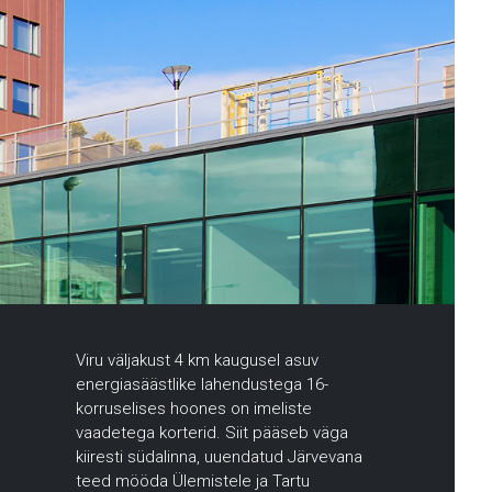
Viru väljakust 4 km kaugusel asuv
energiasäästlike lahendustega 16-
korruselises hoones on imeliste
vaadetega korterid. Siit pääseb väga
kiiresti südalinna, uuendatud Järvevana
teed mööda Ülemistele ja Tartu